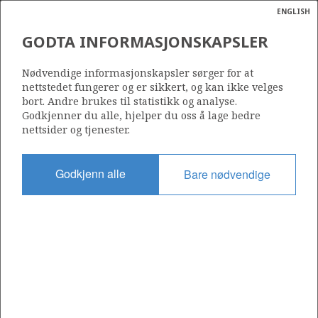
ENGLISH
Søk
N
P
MENY
GODTA INFORMASJONSKAPSLER
Ordlist
Energik
30/9-20 S
Nødvendige informasjonskapsler sørger for at
nettstedet fungerer og er sikkert, og kan ikke velges
bort. Andre brukes til statistikk og analyse.
Godkjenner du alle, hjelper du oss å lage bedre
nettsider og tjenester.
OSEBERG
Funnår
2002
Godkjenn alle
Bare nødvendige
Område
NORDSJØEN
Status
INCLUDED IN OTHER DISCOVERY
TUNE
Avtalebasert område
OSEBERG AREA UNIT
Operatør: