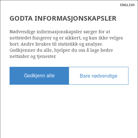
ENGLISH
Søk
N
P
MENY
GODTA INFORMASJONSKAPSLER
Ordlist
Energik
30/9-7 OSEBERG SØR
Nødvendige informasjonskapsler sørger for at
nettstedet fungerer og er sikkert, og kan ikke velges
bort. Andre brukes til statistikk og analyse.
Godkjenner du alle, hjelper du oss å lage bedre
nettsider og tjenester.
Funnår
1988
Godkjenn alle
Bare nødvendige
Område
NORDSJØEN
Status
INCLUDED IN OTHER DISCOVERY
Avtalebasert område
OSEBERG AREA UNIT
Operatør: