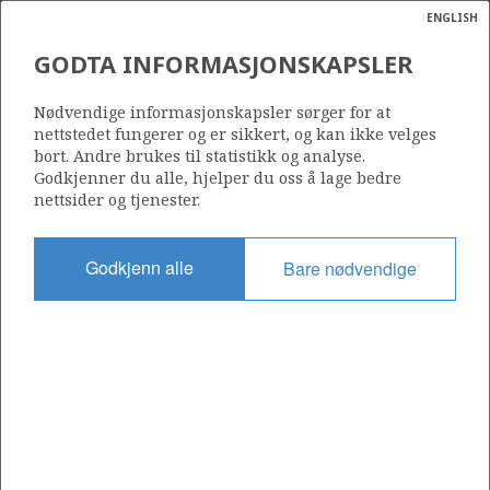
ENGLISH
Søk
N
P
MENY
GODTA INFORMASJONSKAPSLER
Ordlist
Energik
31/4-A-30 B
Nødvendige informasjonskapsler sørger for at
nettstedet fungerer og er sikkert, og kan ikke velges
bort. Andre brukes til statistikk og analyse.
Godkjenner du alle, hjelper du oss å lage bedre
nettsider og tjenester.
VESLEFRIKK
Funnår
2004
Godkjenn alle
Bare nødvendige
Område
NORDSJØEN
Status
INCLUDED IN OTHER DISCOVERY
Avtalebasert område
BRAGE UNIT
Operatør: