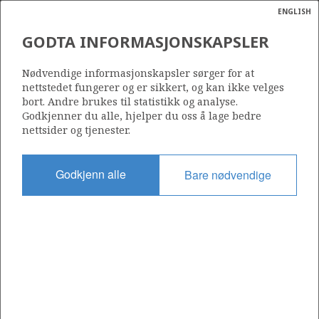
ENGLISH
Søk
N
P
MENY
GODTA INFORMASJONSKAPSLER
VISUND SØR
Ordlist
Energik
34/10-23 VALEMON
Nødvendige informasjonskapsler sørger for at
nettstedet fungerer og er sikkert, og kan ikke velges
bort. Andre brukes til statistikk og analyse.
Godkjenner du alle, hjelper du oss å lage bedre
GIMLE
nettsider og tjenester.
Funnår
1985
Godkjenn alle
Bare nødvendige
Område
NORDSJØEN
Status
PRODUSERENDE
GULLFAKS
Avtalebasert område
VALEMON UNIT
Operatør: