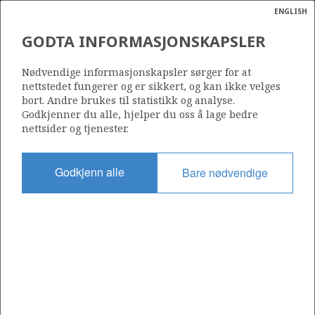
ENGLISH
Søk
N
P
MENY
ATFJORD NORD
GODTA INFORMASJONSKAPSLER
Ordlist
Energik
34/10-34 GULLFAKS VEST
Nødvendige informasjonskapsler sørger for at
nettstedet fungerer og er sikkert, og kan ikke velges
bort. Andre brukes til statistikk og analyse.
Godkjenner du alle, hjelper du oss å lage bedre
nettsider og tjenester.
Funnår
1991
Godkjenn alle
Bare nødvendige
Område
VIGDIS
NORDSJØEN
Status
INCLUDED IN OTHER DISCOVERY
STATFJORD ØST
Operatør:
Equinor Energy AS