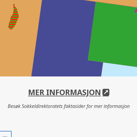
MER INFORMASJON
Besøk Sokkeldirektoratets faktasider for mer informasjon
Del
Del