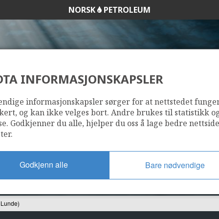
NORSK
PETROLEUM
STATFJORD NORD
DTA INFORMASJONSKAPSLER
0-44 S (RIMFAKS L
ndige informasjonskapsler sørger for at nettstedet funge
kert, og kan ikke velges bort. Andre brukes til statistikk o
se. Godkjenner du alle, hjelper du oss å lage bedre nettsid
VIGDI
ter.
Godkjenn alle
Bare nødvendige
STATFJORD ØST
 Lunde)