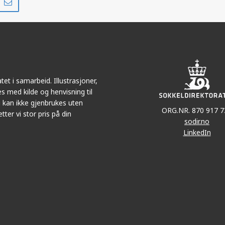
på
i
r
LinkedIn
e-
post
et i samarbeid. Illustrasjoner,
s med kilde og henvisning til
 kan ikke gjenbrukes uten
ORG.NR. 870 917 7
tter vi stor pris på din
sodir.no
LinkedIn