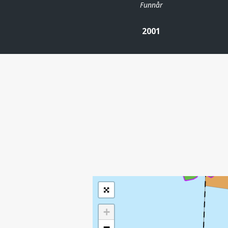
Funnår
2001
| ©
Leaflet
|
Kartverket
Inneholder data
under norsk lisens
for offentlige data
(
)
NLOD
tilgjengeliggjort av
Sokkeldirektoratet
+
−