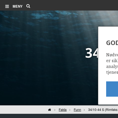
Søk
MENY
MURCHISON
GO
34/1
Nødve
er sik
analy
tjenes
Hjem
Fakta
Funn
34/10-44 S (Rimfaks