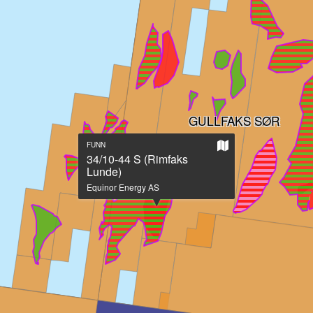
GULLFAKS SØR
Vis
FUNN
på
34/10-44 S (Rimfaks
stort
Lunde)
kart
Equinor Energy AS