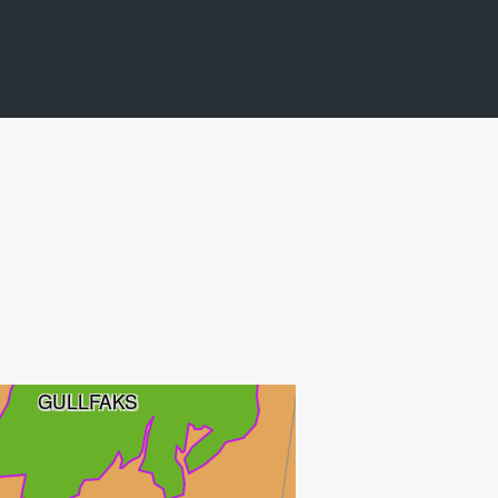
S
VISUND SØR
GIMLE
GULLFAKS