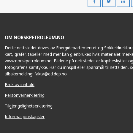
på
på
Facebook
Twitte
OM NORSKPETROLEUM.NO
Dette nettstedet drives av Energidepartementet og Sokkeldirektorat
kart, grafer, tabeller med mer kan gjenbrukes hvis materialet merke
www.norskpetroleum.no. Bildene på nettstedet er kopibeskyttet og
fotografens samtykke. Har du innspill eller spørsmål til nettsiden, se
tilbakemelding:
fakta@ed.dep.no
Bruk av innhold
Personvernerklæring
Tilgjengelighetserklæring
Informasjonskapsler