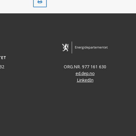
ut
32
ORG.NR. 977 161 630
ed.dep.no
LinkedIn