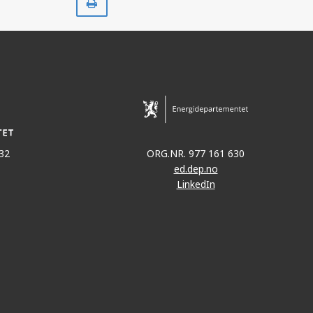
ut
32
ORG.NR. 977 161 630
ed.dep.no
LinkedIn
HULD