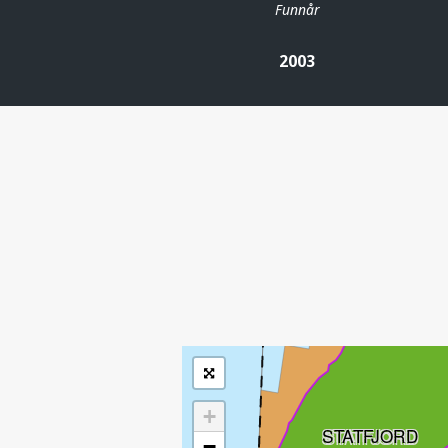
Funnår
MURCHISON
2003
| ©
Leaflet
|
Kartverket
Inneholder data
under norsk lisens
for offentlige data
(
)
NLOD
tilgjengeliggjort av
Sokkeldirektoratet
+
STATFJORD
−