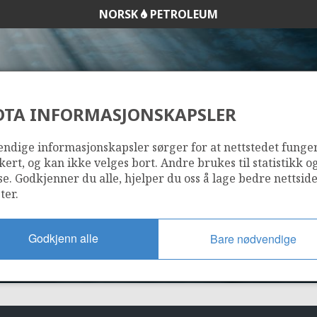
NORSK
PETROLEUM
DTA INFORMASJONSKAPSLER
34/10-45 B
ndige informasjonskapsler sørger for at nettstedet funge
kert, og kan ikke velges bort. Andre brukes til statistikk o
se. Godkjenner du alle, hjelper du oss å lage bedre nettsid
ter.
SNO
SYGNA
Godkjenn alle
Bare nødvendige
STATFJORD NORD