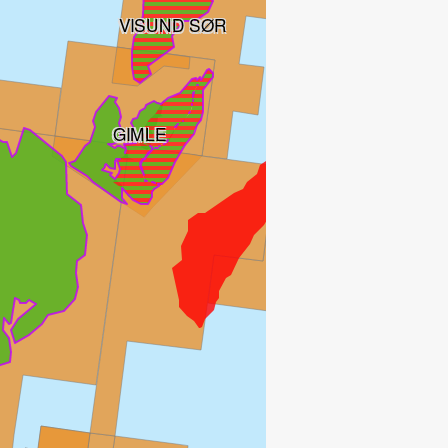
VISUND SØR
GIMLE