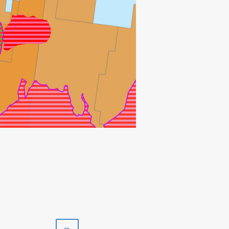
KVITEBJØRN
ALEMON
Skriv