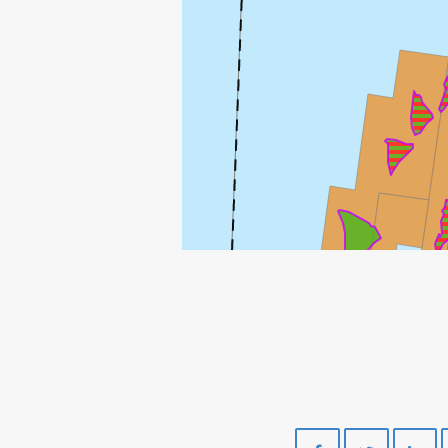
Del
Del