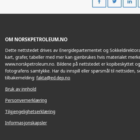
på
på
Facebook
Twitte
OM NORSKPETROLEUM.NO
Dette nettstedet drives av Energidepartementet og Sokkeldirektorat
kart, grafer, tabeller med mer kan gjenbrukes hvis materialet merke
www.norskpetroleum.no. Bildene på nettstedet er kopibeskyttet og
fotografens samtykke. Har du innspill eller spørsmål til nettsiden, se
tilbakemelding:
fakta@ed.dep.no
Bruk av innhold
Personvernerklæring
Tilgjengelighetserklæring
Informasjonskapsler