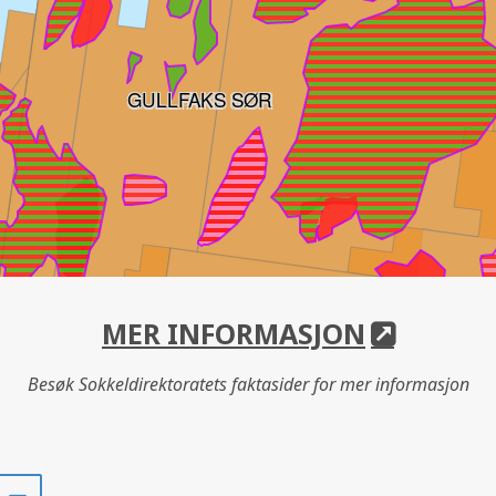
GULLFAKS SØR
MER INFORMASJON
V
Besøk Sokkeldirektoratets faktasider for mer informasjon
Del
Del