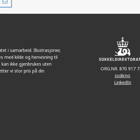
på
i
r
LinkedIn
e-
post
et i samarbeid. Illustrasjoner,
s med kilde og henvisning til
 kan ikke gjenbrukes uten
ORG.NR. 870 917 7
tter vi stor pris på din
sodir.no
LinkedIn