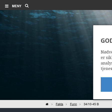
Søk
MENY
GO
Nødve
er sik
analy
tjenes
Hjem
Fakta
Funn
34/10-45 B