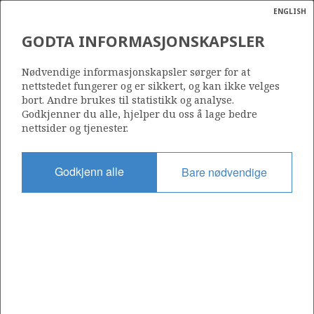
ENGLISH
Søk
N
P
MENY
GODTA INFORMASJONSKAPSLER
Ordlist
Energik
34/10-46 A
Nødvendige informasjonskapsler sørger for at
VIGDIS
nettstedet fungerer og er sikkert, og kan ikke velges
bort. Andre brukes til statistikk og analyse.
Godkjenner du alle, hjelper du oss å lage bedre
nettsider og tjenester.
STATFJORD ØST
Funnår
2002
Godkjenn alle
Bare nødvendige
Område
NORDSJØEN
Status
INCLUDED IN OTHER DISCOVERY
TORDIS
Operatør:
Equinor Energy AS