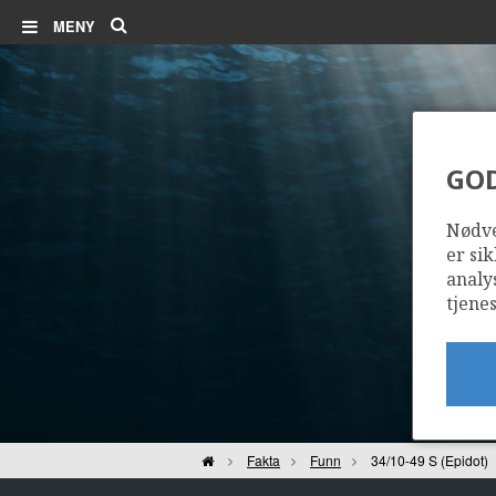
Søk
MENY
GO
Nødve
er sik
analy
tjenes
MURCHISON
Hjem
Fakta
Funn
34/10-49 S (Epidot)