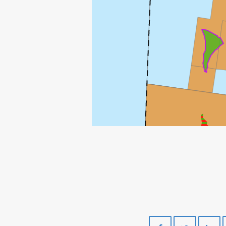
Del
Del