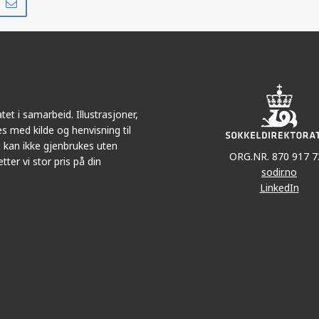
på
i
r
LinkedIn
e-
post
et i samarbeid. Illustrasjoner,
s med kilde og henvisning til
 kan ikke gjenbrukes uten
ORG.NR. 870 917 7
tter vi stor pris på din
sodir.no
LinkedIn