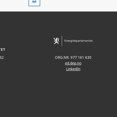
ut
32
ORG.NR. 977 161 630
ed.dep.no
LinkedIn