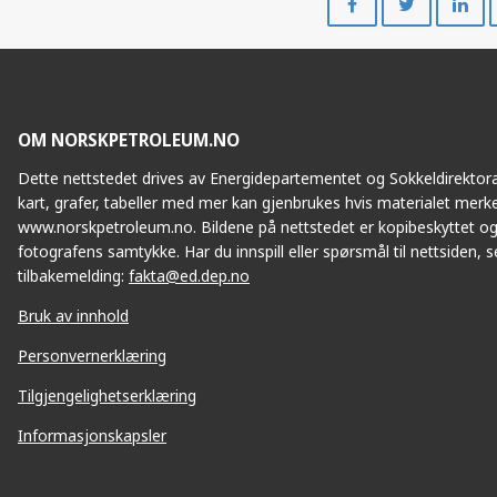
på
på
Facebook
Twitte
OM NORSKPETROLEUM.NO
Dette nettstedet drives av Energidepartementet og Sokkeldirektorat
kart, grafer, tabeller med mer kan gjenbrukes hvis materialet merke
www.norskpetroleum.no. Bildene på nettstedet er kopibeskyttet og
fotografens samtykke. Har du innspill eller spørsmål til nettsiden, se
tilbakemelding:
fakta@ed.dep.no
Bruk av innhold
Personvernerklæring
Tilgjengelighetserklæring
Informasjonskapsler