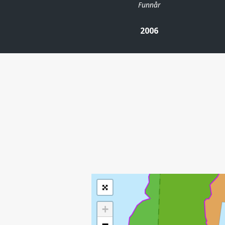
Funnår
2006
| ©
Leaflet
|
Kartverket
Inneholder data
under norsk lisens
STATF
for offentlige data
(
)
NLOD
tilgjengeliggjort av
Sokkeldirektoratet
+
−