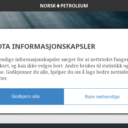
NORSK
PETROLEUM
DTA INFORMASJONSKAPSLER
SYGNA
34/10-49 S (EPIDOT
ndige informasjonskapsler sørger for at nettstedet funge
kert, og kan ikke velges bort. Andre brukes til statistikk o
STATFJORD NORD
se. Godkjenner du alle, hjelper du oss å lage bedre nettsid
ter.
Godkjenn alle
Bare nødvendige