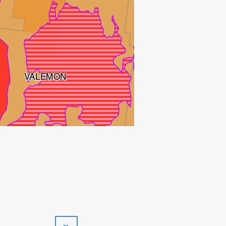
KVITEBJØR
VALEMON
Skriv