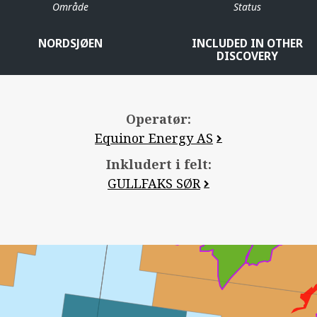
Område
Status
VIGDIS
NORDSJØEN
INCLUDED IN OTHER
DISCOVERY
STATFJORD ØST
Operatør:
Equinor Energy AS
Inkludert i felt:
GULLFAKS SØR
TORDIS
JORD