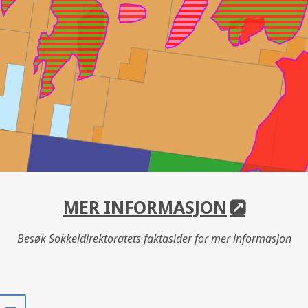
MER INFORMASJON
Besøk Sokkeldirektoratets faktasider for mer informasjon
Del
Del