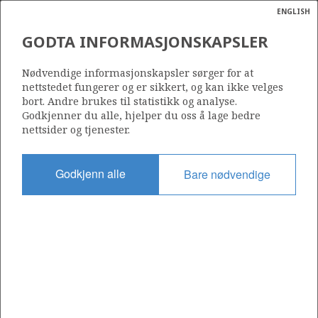
ENGLISH
Søk
N
P
MENY
GODTA INFORMASJONSKAPSLER
Ordlist
Energik
TORDIS
34/10-52 B
Nødvendige informasjonskapsler sørger for at
nettstedet fungerer og er sikkert, og kan ikke velges
bort. Andre brukes til statistikk og analyse.
Godkjenner du alle, hjelper du oss å lage bedre
nettsider og tjenester.
Funnår
2011
Godkjenn alle
Bare nødvendige
Område
NORDSJØEN
Status
INCLUDED IN OTHER DISCOVERY
GULLFAKS
Operatør:
Equinor Energy AS