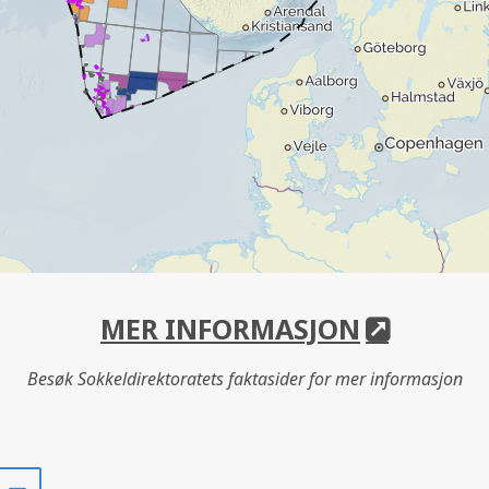
MER INFORMASJON
Besøk Sokkeldirektoratets faktasider for mer informasjon
Del
Del