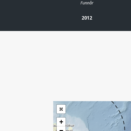
Funnår
2012
| ©
Leaflet
|
Kartverket
Inneholder data
under norsk lisens
for offentlige data
(
)
NLOD
tilgjengeliggjort av
Sokkeldirektoratet
+
−