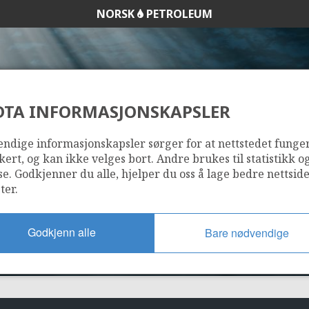
NORSK
PETROLEUM
DTA INFORMASJONSKAPSLER
34/10-A-8
ndige informasjonskapsler sørger for at nettstedet funge
kert, og kan ikke velges bort. Andre brukes til statistikk o
se. Godkjenner du alle, hjelper du oss å lage bedre nettsid
ter.
Godkjenn alle
Bare nødvendige