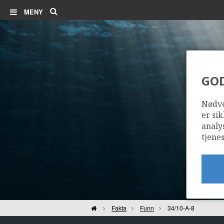
Søk
MENY
GO
Nødve
er sik
analy
tjenes
Hjem
Fakta
Funn
34/10-A-8