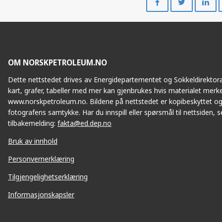
på
på
Facebook
Twitte
OM NORSKPETROLEUM.NO
Dette nettstedet drives av Energidepartementet og Sokkeldirektorat
kart, grafer, tabeller med mer kan gjenbrukes hvis materialet merke
www.norskpetroleum.no. Bildene på nettstedet er kopibeskyttet og
fotografens samtykke. Har du innspill eller spørsmål til nettsiden, se
tilbakemelding:
fakta@ed.dep.no
Bruk av innhold
Personvernerklæring
Tilgjengelighetserklæring
Informasjonskapsler