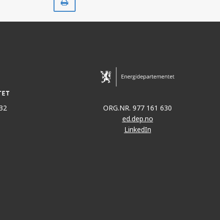
ut
32
ORG.NR. 977 161 630
ed.dep.no
LinkedIn