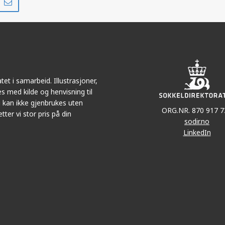
på
i
r
LinkedIn
e-
post
et i samarbeid. Illustrasjoner,
s med kilde og henvisning til
 kan ikke gjenbrukes uten
ORG.NR. 870 917 7
tter vi stor pris på din
sodir.no
LinkedIn