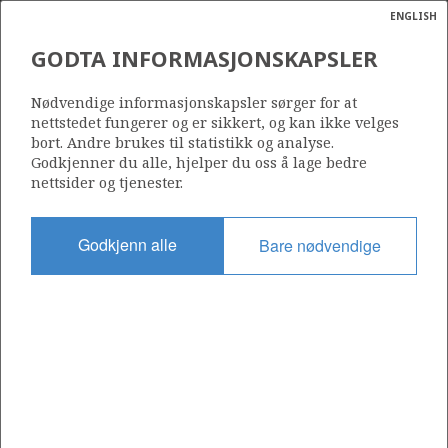
ENGLISH
Søk
N
P
MENY
GODTA INFORMASJONSKAPSLER
Ordlist
Energik
34/3-3 S
Nødvendige informasjonskapsler sørger for at
nettstedet fungerer og er sikkert, og kan ikke velges
bort. Andre brukes til statistikk og analyse.
Godkjenner du alle, hjelper du oss å lage bedre
nettsider og tjenester.
Funnår
2011
Godkjenn alle
Bare nødvendige
Område
NORDSJØEN
Status
INCLUDED IN OTHER DISCOVERY
Inkludert i felt:
a
KNARR
sens
ata