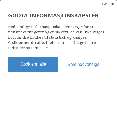
ENGLISH
Søk
N
P
MENY
GODTA INFORMASJONSKAPSLER
Ordlist
Energik
34/4-1 SNORRE
Nødvendige informasjonskapsler sørger for at
nettstedet fungerer og er sikkert, og kan ikke velges
bort. Andre brukes til statistikk og analyse.
Godkjenner du alle, hjelper du oss å lage bedre
nettsider og tjenester.
Funnår
1979
Godkjenn alle
Bare nødvendige
Område
NORDSJØEN
Status
PRODUSERENDE
Avtalebasert område
SNORRE UNIT
Operatør: