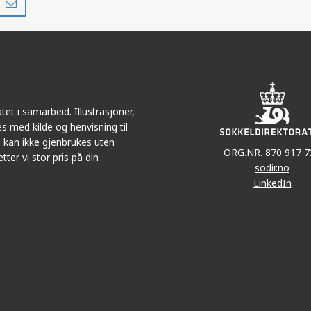
på
i
r
LinkedIn
e-
post
et i samarbeid. Illustrasjoner,
s med kilde og henvisning til
 kan ikke gjenbrukes uten
ORG.NR. 870 917 7
tter vi stor pris på din
sodir.no
LinkedIn
N