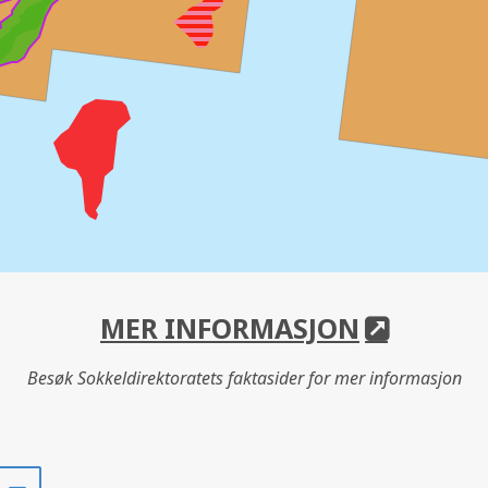
MER INFORMASJON
Besøk Sokkeldirektoratets faktasider for mer informasjon
Del
Del