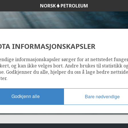
NORSK
PETROLEUM
DTA INFORMASJONSKAPSLER
34/8-17 S
ndige informasjonskapsler sørger for at nettstedet funge
kert, og kan ikke velges bort. Andre brukes til statistikk o
se. Godkjenner du alle, hjelper du oss å lage bedre nettsid
ter.
Godkjenn alle
Bare nødvendige