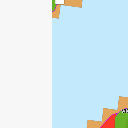
SNORRE
VI