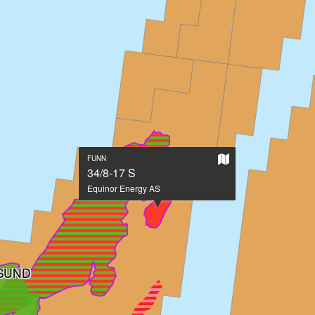
Vis
FUNN
på
34/8-17 S
stort
Equinor Energy AS
kart
SUND