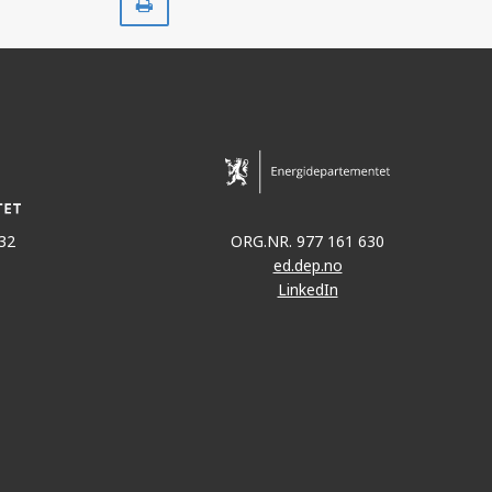
ut
32
ORG.NR. 977 161 630
ed.dep.no
LinkedIn