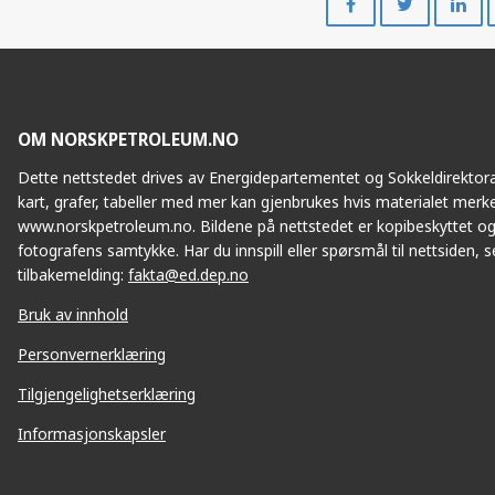
på
på
Facebook
Twitte
OM NORSKPETROLEUM.NO
Dette nettstedet drives av Energidepartementet og Sokkeldirektorat
kart, grafer, tabeller med mer kan gjenbrukes hvis materialet merke
www.norskpetroleum.no. Bildene på nettstedet er kopibeskyttet og
fotografens samtykke. Har du innspill eller spørsmål til nettsiden, se
tilbakemelding:
fakta@ed.dep.no
Bruk av innhold
Personvernerklæring
KVITEBJØR
Tilgjengelighetserklæring
Informasjonskapsler