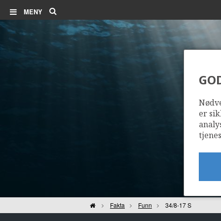
Søk
MENY
GO
Nødve
er sik
analy
tjenes
Hjem
Fakta
Funn
34/8-17 S