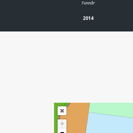
Funnår
2014
| ©
Leaflet
|
Kartverket
Inneholder data
under norsk lisens
for offentlige data
(
)
NLOD
tilgjengeliggjort av
Sokkeldirektoratet
+
−