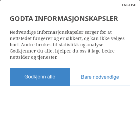
ENGLISH
Søk
N
P
MENY
GODTA INFORMASJONSKAPSLER
Ordlist
Energik
35/11-13 BYRDING
Nødvendige informasjonskapsler sørger for at
nettstedet fungerer og er sikkert, og kan ikke velges
bort. Andre brukes til statistikk og analyse.
Godkjenner du alle, hjelper du oss å lage bedre
nettsider og tjenester.
Funnår
2005
Godkjenn alle
Bare nødvendige
Område
NORDSJØEN
Status
PRODUSERENDE
Operatør:
Equinor Energy AS