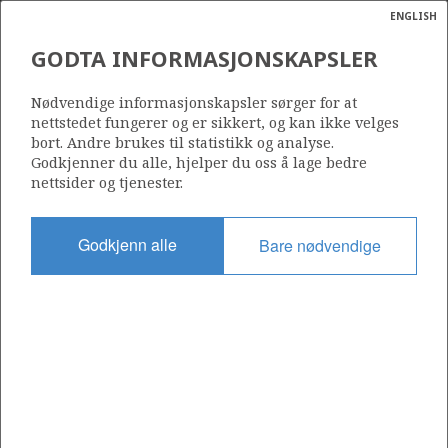
ENGLISH
Søk
N
P
MENY
GODTA INFORMASJONSKAPSLER
Ordlist
Energik
35/12-2 (GROSBEAK)
Nødvendige informasjonskapsler sørger for at
nettstedet fungerer og er sikkert, og kan ikke velges
bort. Andre brukes til statistikk og analyse.
Godkjenner du alle, hjelper du oss å lage bedre
nettsider og tjenester.
Funnår
2009
Godkjenn alle
Bare nødvendige
Område
NORDSJØEN
Status
UTVINNING I AVKLARINGSFASE
Operatør:
Equinor Energy AS