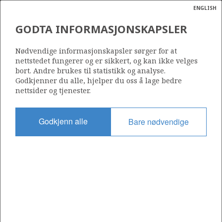
ENGLISH
Søk
N
P
MENY
GODTA INFORMASJONSKAPSLER
Ordlist
Energik
6/3-1 PI
Nødvendige informasjonskapsler sørger for at
nettstedet fungerer og er sikkert, og kan ikke velges
bort. Andre brukes til statistikk og analyse.
Godkjenner du alle, hjelper du oss å lage bedre
nettsider og tjenester.
Funnår
1985
Godkjenn alle
Bare nødvendige
Område
NORDSJØEN
Status
STENGT NED
Inkludert i felt:
a
GAUPE
VARG
sens
ata