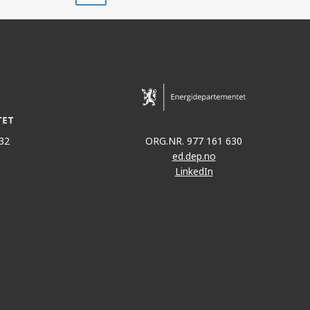
32
ORG.NR. 977 161 630
ed.dep.no
LinkedIn