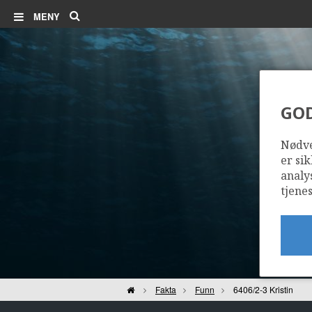
Søk
MENY
GO
Nødve
er sik
analy
tjenes
Hjem
Fakta
Funn
6406/2-3 Kristin