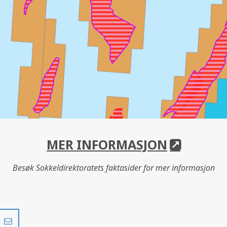
MER INFORMASJON
Besøk Sokkeldirektoratets faktasider for mer informasjon
Del
Del
på
i