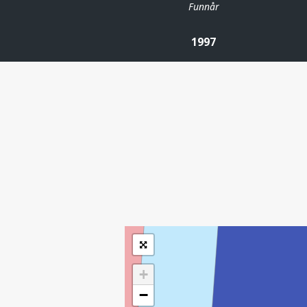
Funnår
1997
| ©
Leaflet
|
Kartverket
Inneholder data
under norsk lisens
for offentlige data
(
)
NLOD
tilgjengeliggjort av
Sokkeldirektoratet
+
−