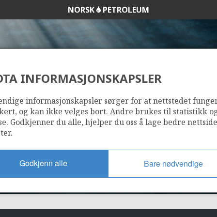
NORSK
PETROLEUM
DTA INFORMASJONSKAPSLER
6406/2-3 KRISTIN
ndige informasjonskapsler sørger for at nettstedet funge
kert, og kan ikke velges bort. Andre brukes til statistikk o
se. Godkjenner du alle, hjelper du oss å lage bedre nettsid
ter.
Godkjenn alle
Bare nødvendige