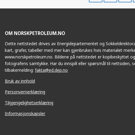
Facebook
Twitte
OM NORSKPETROLEUM.NO
Dette nettstedet drives av Energidepartementet og Sokkeldirektorat
kart, grafer, tabeller med mer kan gjenbrukes hvis materialet merke
www.norskpetroleum.no. Bildene på nettstedet er kopibeskyttet og
fotografens samtykke. Har du innspill eller spørsmål til nettsiden, se
tilbakemelding:
fakta@ed.dep.no
Bruk av innhold
Personvernerklæring
Tilgjengelighetserklæring
Informasjonskapsler