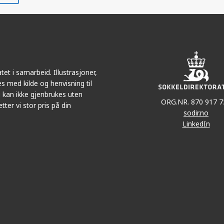
r
LinkedIn
e-
post
et i samarbeid. Illustrasjoner,
s med kilde og henvisning til
 kan ikke gjenbrukes uten
ORG.NR. 870 917 7
tter vi stor pris på din
sodir.no
LinkedIn