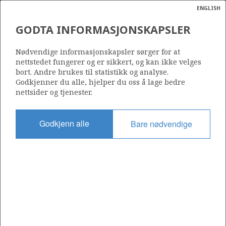
ENGLISH
Søk
N
P
MENY
GODTA INFORMASJONSKAPSLER
Ordlist
Energik
6406/2-7 (ERLEND)
Nødvendige informasjonskapsler sørger for at
nettstedet fungerer og er sikkert, og kan ikke velges
bort. Andre brukes til statistikk og analyse.
Godkjenner du alle, hjelper du oss å lage bedre
nettsider og tjenester.
Funnår
1999
Godkjenn alle
Bare nødvendige
Område
NORSKEHAVET
Status
INCLUDED IN OTHER DISCOVERY
Avtalebasert område
HALTENBANKEN VEST UNIT
Operatør: