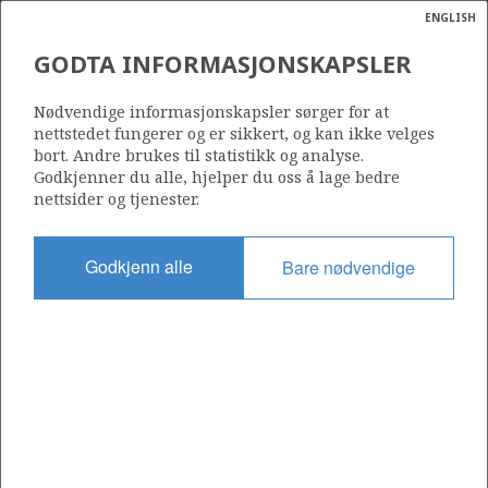
ENGLISH
Søk
N
P
MENY
GODTA INFORMASJONSKAPSLER
Ordlist
Energik
6506/12-1 SMØRBUKK
Nødvendige informasjonskapsler sørger for at
nettstedet fungerer og er sikkert, og kan ikke velges
bort. Andre brukes til statistikk og analyse.
Godkjenner du alle, hjelper du oss å lage bedre
nettsider og tjenester.
Funnår
1985
Godkjenn alle
Bare nødvendige
Område
NORSKEHAVET
Status
INCLUDED IN OTHER DISCOVERY
Avtalebasert område
ÅSGARD UNIT
Operatør: