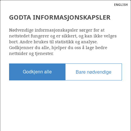
ENGLISH
Søk
N
P
MENY
GODTA INFORMASJONSKAPSLER
Ordlist
Energik
6507/5-9 S (SHREK)
Nødvendige informasjonskapsler sørger for at
nettstedet fungerer og er sikkert, og kan ikke velges
bort. Andre brukes til statistikk og analyse.
Godkjenner du alle, hjelper du oss å lage bedre
nettsider og tjenester.
Funnår
2019
Godkjenn alle
Bare nødvendige
Område
NORSKEHAVET
Status
MARULK
UTVINNING I AVKLARINGSFASE
ÆRFUGL NORD
Operatør:
Aker BP ASA