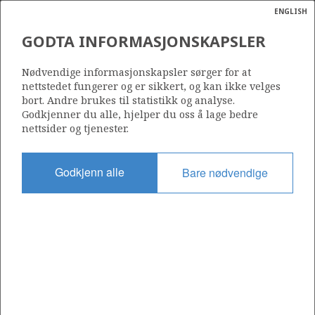
ENGLISH
Søk
N
P
MENY
GODTA INFORMASJONSKAPSLER
Ordlist
Energik
6507/3-1 ALVE
Nødvendige informasjonskapsler sørger for at
nettstedet fungerer og er sikkert, og kan ikke velges
bort. Andre brukes til statistikk og analyse.
Godkjenner du alle, hjelper du oss å lage bedre
nettsider og tjenester.
Funnår
1990
Godkjenn alle
Bare nødvendige
Område
NORSKEHAVET
Status
PRODUSERENDE
Operatør:
Equinor Energy AS