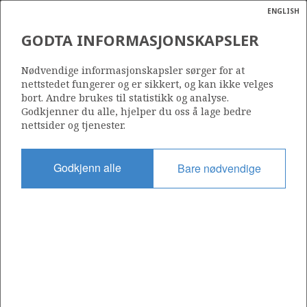
ENGLISH
Søk
N
P
MENY
GODTA INFORMASJONSKAPSLER
Ordlist
Energik
6707/10-1 AASTA HANSTEEN
Nødvendige informasjonskapsler sørger for at
nettstedet fungerer og er sikkert, og kan ikke velges
bort. Andre brukes til statistikk og analyse.
Godkjenner du alle, hjelper du oss å lage bedre
nettsider og tjenester.
Funnår
1997
Godkjenn alle
Bare nødvendige
Område
NORSKEHAVET
Status
PRODUSERENDE
Operatør:
Equinor Energy AS