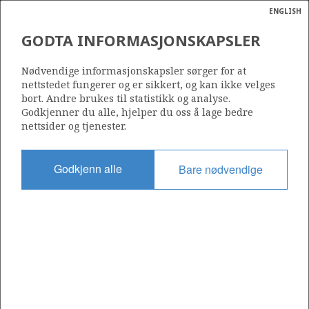
ENGLISH
Søk
N
P
MENY
GODTA INFORMASJONSKAPSLER
Ordlist
Energik
7120/9-1 (ALBATROSS)
Nødvendige informasjonskapsler sørger for at
nettstedet fungerer og er sikkert, og kan ikke velges
bort. Andre brukes til statistikk og analyse.
Godkjenner du alle, hjelper du oss å lage bedre
nettsider og tjenester.
Funnår
1982
Godkjenn alle
Bare nødvendige
Område
BARENTSHAVET
Status
INCLUDED IN OTHER DISCOVERY
Avtalebasert område
SNØHVIT UNIT
Operatør: