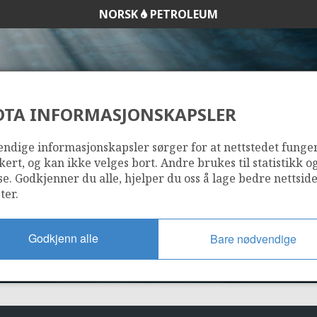
NORSK
PETROLEUM
DTA INFORMASJONSKAPSLER
7220/11-1 (ALTA)
ndige informasjonskapsler sørger for at nettstedet funge
kert, og kan ikke velges bort. Andre brukes til statistikk o
se. Godkjenner du alle, hjelper du oss å lage bedre nettsid
ter.
Godkjenn alle
Bare nødvendige