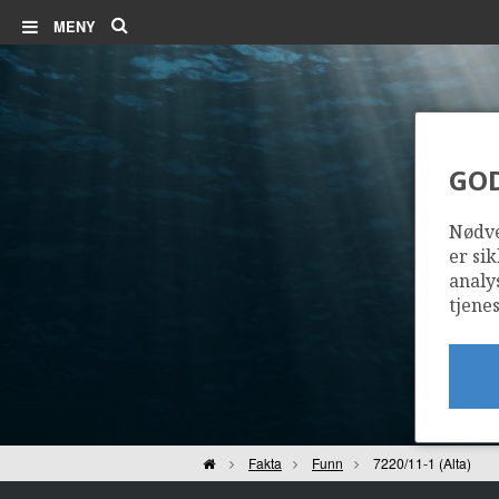
Søk
MENY
GO
Nødve
JOHAN CASTBERG
er sik
analy
tjenes
Hjem
Fakta
Funn
7220/11-1 (Alta)