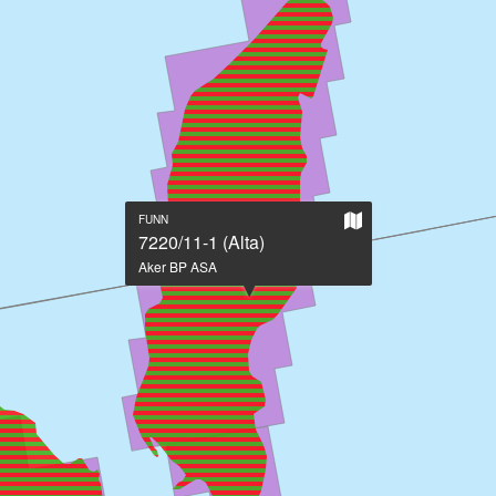
Vis
FUNN
på
7220/11-1 (Alta)
stort
Aker BP ASA
kart