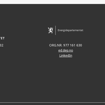
32
ORG.NR. 977 161 630
ed.dep.no
LinkedIn