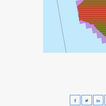
Del
Del
på
på