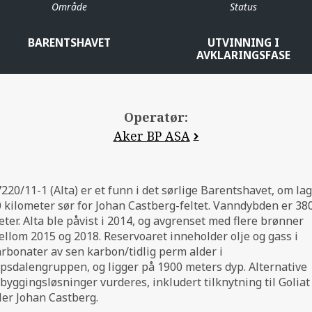
Område
Status
BARENTSHAVET
UTVINNING I
AVKLARINGSFASE
Operatør:
Aker BP ASA
220/11-1 (Alta) er et funn i det sørlige Barentshavet, om lag
 kilometer sør for Johan Castberg-feltet. Vanndybden er 38
ter. Alta ble påvist i 2014, og avgrenset med flere brønner
llom 2015 og 2018. Reservoaret inneholder olje og gass i
rbonater av sen karbon/tidlig perm alder i
psdalengruppen, og ligger på 1900 meters dyp. Alternative
byggingsløsninger vurderes, inkludert tilknytning til Goliat
ler Johan Castberg.