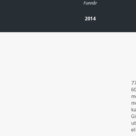
Funnår
2014
77
60
me
me
ka
Gi
ut
el