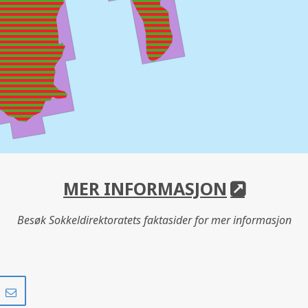
MER INFORMASJON
Besøk Sokkeldirektoratets faktasider for mer informasjon
Del
Del
på
i