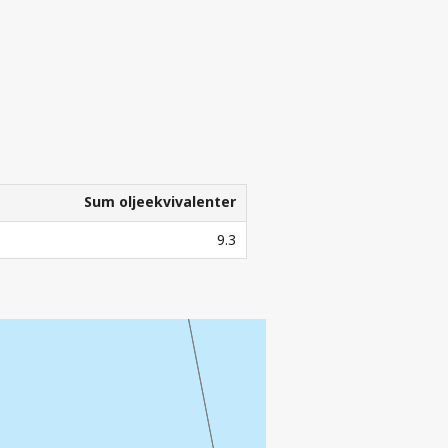
ORATETS
G
Sum oljeekvivalenter
Sum oljeekvivalenter
9.3