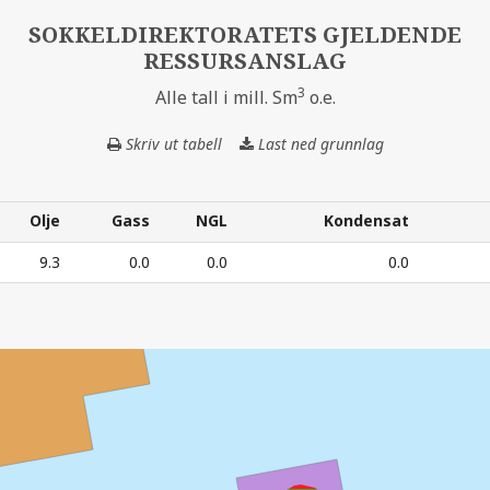
SOKKELDIREKTORATETS GJELDENDE
RESSURSANSLAG
3
Alle tall i mill. Sm
o.e.
Skriv ut tabell
Last ned grunnlag
SOKKELDIREKT
GJELDENDE
RESSURSANSLA
Olje
Gass
NGL
Kondensat
Olje
Gass
NGL
Kondensat
9.3
0.0
0.0
0.0
3
ESSURSANSLAG – Alle tall i mill. Sm
o.e.