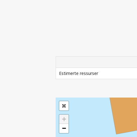
| ©
Leaflet
|
Kartverket
Inneholder data
Estimerte ressurser
under norsk lisens
for offentlige data
(
)
NLOD
SOKKELDIREKTORATETS GJELDENDE R
tilgjengeliggjort av
Sokkeldirektoratet
+
−