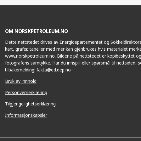
Facebook
Twitte
OM NORSKPETROLEUM.NO
Dette nettstedet drives av Energidepartementet og Sokkeldirektorat
kart, grafer, tabeller med mer kan gjenbrukes hvis materialet merke
www.norskpetroleum.no. Bildene på nettstedet er kopibeskyttet og
fotografens samtykke. Har du innspill eller spørsmål til nettsiden, se
tilbakemelding:
fakta@ed.dep.no
Bruk av innhold
Personvernerklæring
Tilgjengelighetserklæring
Informasjonskapsler