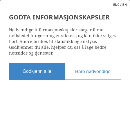
ENGLISH
Søk
N
P
MENY
GODTA INFORMASJONSKAPSLER
Ordlist
Energik
7222/11-2 (LANGLITINDEN)
Nødvendige informasjonskapsler sørger for at
nettstedet fungerer og er sikkert, og kan ikke velges
bort. Andre brukes til statistikk og analyse.
Godkjenner du alle, hjelper du oss å lage bedre
nettsider og tjenester.
Funnår
2014
Godkjenn alle
Bare nødvendige
Område
BARENTSHAVET
a
sens
Status
ata
UTVINNING LITE SANNSYNLIG
t av
ratet