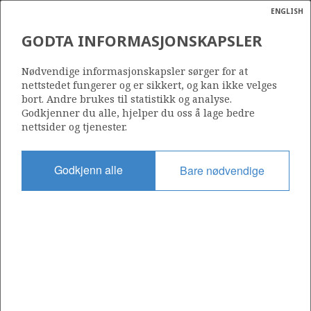
ENGLISH
Søk
N
P
MENY
GODTA INFORMASJONSKAPSLER
Ordlist
Energik
7324/6-1 (SPUTNIK)
Nødvendige informasjonskapsler sørger for at
nettstedet fungerer og er sikkert, og kan ikke velges
bort. Andre brukes til statistikk og analyse.
Godkjenner du alle, hjelper du oss å lage bedre
nettsider og tjenester.
Funnår
2019
Godkjenn alle
Bare nødvendige
Område
BARENTSHAVET
a
sens
Status
ata
UTVINNING LITE SANNSYNLIG
t av
ratet