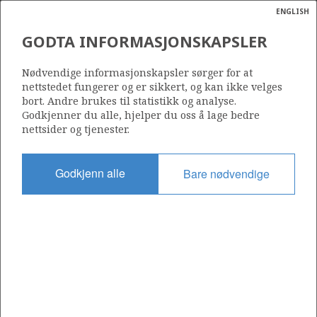
ENGLISH
Søk
N
P
MENY
GODTA INFORMASJONSKAPSLER
Ordlist
Energik
7324/6-2 (FERDINAND NORD)
Nødvendige informasjonskapsler sørger for at
nettstedet fungerer og er sikkert, og kan ikke velges
bort. Andre brukes til statistikk og analyse.
Godkjenner du alle, hjelper du oss å lage bedre
nettsider og tjenester.
Funnår
2024
Godkjenn alle
Bare nødvendige
Område
BARENTSHAVET
Status
UTVINNING LITE SANNSYNLIG
Operatør:
a
Aker BP ASA
sens
ata