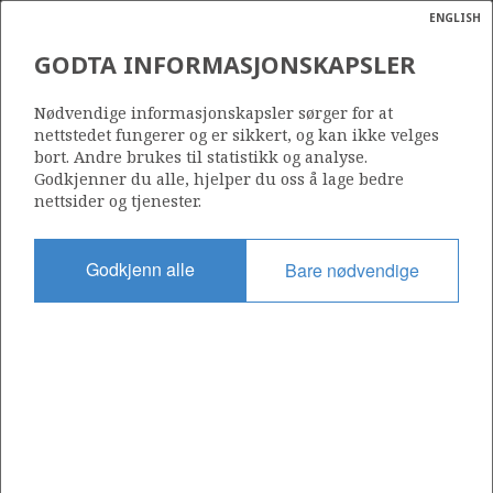
ENGLISH
Søk
N
P
MENY
GODTA INFORMASJONSKAPSLER
Ordlist
Energik
9/2-6 S
Nødvendige informasjonskapsler sørger for at
nettstedet fungerer og er sikkert, og kan ikke velges
bort. Andre brukes til statistikk og analyse.
Godkjenner du alle, hjelper du oss å lage bedre
nettsider og tjenester.
Funnår
1996
Godkjenn alle
Bare nødvendige
Område
NORDSJØEN
Status
INCLUDED IN OTHER DISCOVERY
Operatør:
Repsol Norge AS