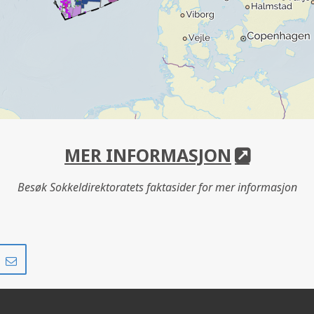
MER INFORMASJON
Besøk Sokkeldirektoratets faktasider for mer informasjon
Del
Del
på
i
r
LinkedIn
e-
post