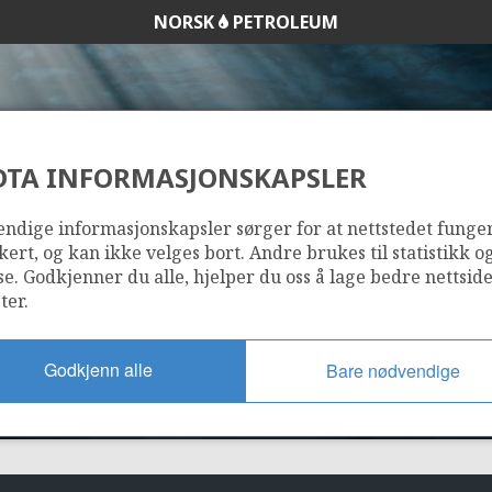
NORSK
PETROLEUM
DTA INFORMASJONSKAPSLER
1/9-2
ndige informasjonskapsler sørger for at nettstedet funge
kert, og kan ikke velges bort. Andre brukes til statistikk o
se. Godkjenner du alle, hjelper du oss å lage bedre nettsid
ter.
Godkjenn alle
Bare nødvendige