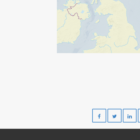
Del
Del
på
på
Facebook
Twitte