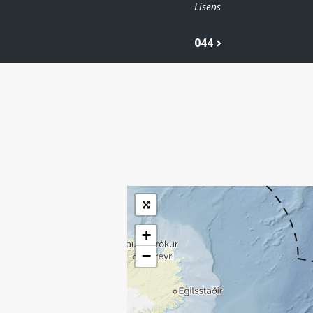
Lisens
044
| ©
Leaflet
|
Kartverket
Inneholder data
under norsk lisens
for offentlige data
(
)
NLOD
tilgjengeliggjort av
Sokkeldirektoratet
+
−