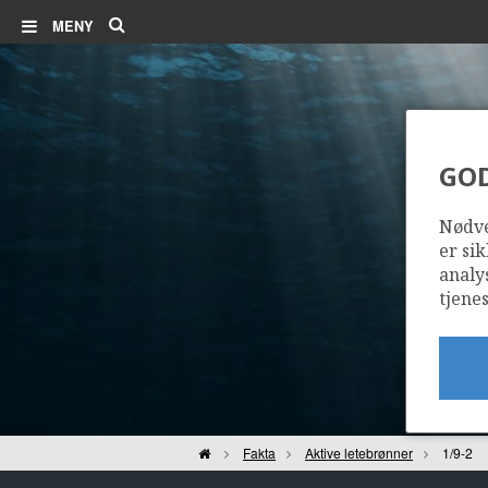
Søk
MENY
GO
Nødve
er sik
analy
tjenes
Hjem
Fakta
Aktive letebrønner
1/9-2