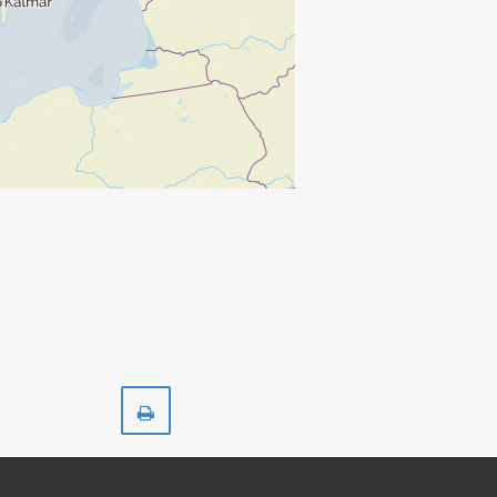
Skriv
ut