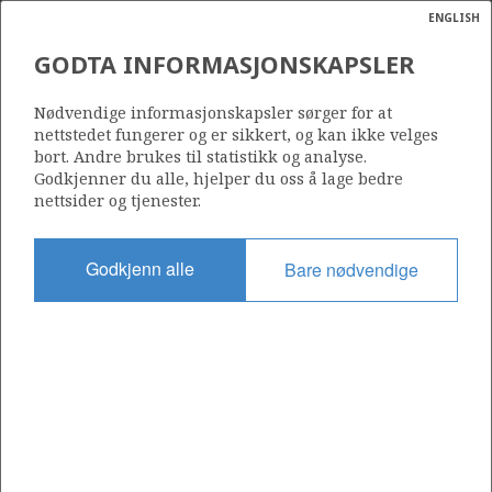
ENGLISH
Søk
N
P
MENY
GODTA INFORMASJONSKAPSLER
Ordlist
Energik
15/12-10 S
Nødvendige informasjonskapsler sørger for at
nettstedet fungerer og er sikkert, og kan ikke velges
bort. Andre brukes til statistikk og analyse.
Godkjenner du alle, hjelper du oss å lage bedre
nettsider og tjenester.
Lisens
038
Godkjenn alle
Bare nødvendige
Startdato
02.10.1996
Status
RE-CLASS TO DEV
Fasilitet
DEEPSEA BERGEN DECOM
Operatør: