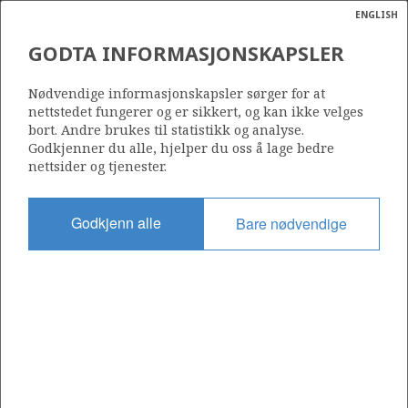
ENGLISH
Søk
N
P
MENY
GODTA INFORMASJONSKAPSLER
Ordlist
Energik
15/6-2
Nødvendige informasjonskapsler sørger for at
nettstedet fungerer og er sikkert, og kan ikke velges
bort. Andre brukes til statistikk og analyse.
Godkjenner du alle, hjelper du oss å lage bedre
nettsider og tjenester.
Lisens
029
Godkjenn alle
Bare nødvendige
Startdato
09.09.1971
Status
SUSPENDED
Fasilitet
GLOMAR GRAND ISLE
Operatør: