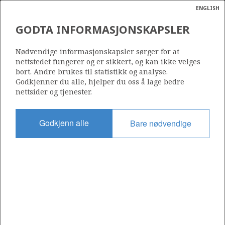
ENGLISH
Søk
N
P
MENY
GODTA INFORMASJONSKAPSLER
Ordlist
Energik
15/6-3
Nødvendige informasjonskapsler sørger for at
nettstedet fungerer og er sikkert, og kan ikke velges
bort. Andre brukes til statistikk og analyse.
Godkjenner du alle, hjelper du oss å lage bedre
nettsider og tjenester.
Lisens
029
Godkjenn alle
Bare nødvendige
Startdato
05.09.1974
Status
P&A
Fasilitet
DRILLMASTER
Operatør: