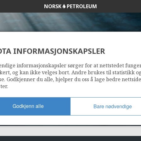
NORSK
PETROLEUM
DTA INFORMASJONSKAPSLER
15/6-6
ndige informasjonskapsler sørger for at nettstedet funge
kert, og kan ikke velges bort. Andre brukes til statistikk o
se. Godkjenner du alle, hjelper du oss å lage bedre nettsid
ter.
Godkjenn alle
Bare nødvendige