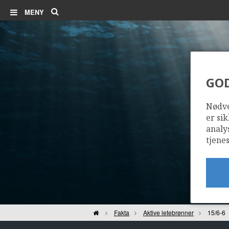
Søk
MENY
GO
Nødve
er sik
analy
tjenes
Hjem
Fakta
Aktive letebrønner
15/6-6