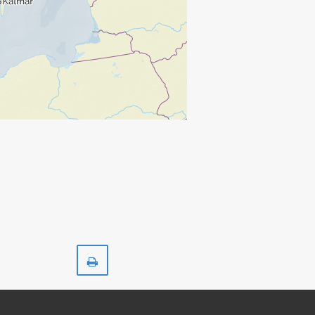
Skriv
ut