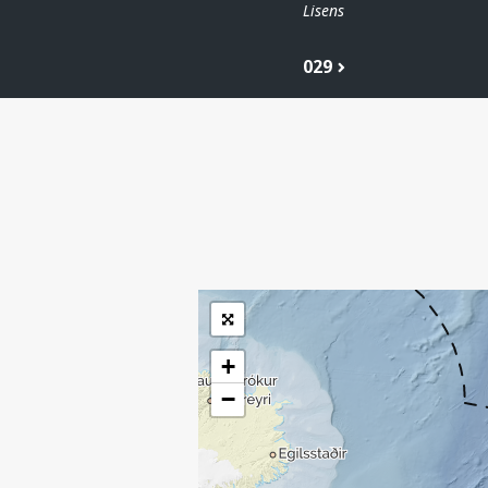
Lisens
029
| ©
Leaflet
|
Kartverket
Inneholder data
under norsk lisens
for offentlige data
(
)
NLOD
tilgjengeliggjort av
Sokkeldirektoratet
+
−