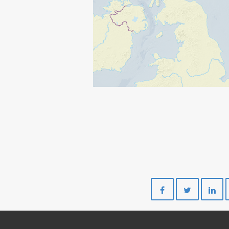
Del
Del
på
på
Facebook
Twitte