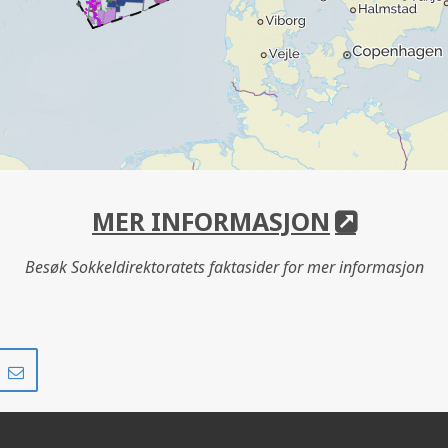
MER INFORMASJON
Besøk Sokkeldirektoratets faktasider for mer informasjon
Del
Del
på
i
r
LinkedIn
e-
post