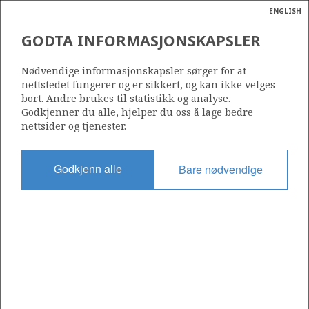
ENGLISH
Søk
N
P
MENY
GODTA INFORMASJONSKAPSLER
Ordlist
Energik
15/9-15
Nødvendige informasjonskapsler sørger for at
nettstedet fungerer og er sikkert, og kan ikke velges
bort. Andre brukes til statistikk og analyse.
Godkjenner du alle, hjelper du oss å lage bedre
nettsider og tjenester.
Lisens
046
Godkjenn alle
Bare nødvendige
Startdato
28.05.1982
Status
P&A
Fasilitet
ROSS RIG (1)
Operatør: