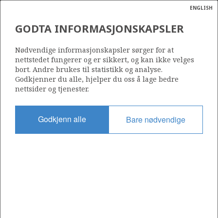
ENGLISH
Søk
N
P
MENY
GODTA INFORMASJONSKAPSLER
Ordlist
Energik
16/1-31 S
Nødvendige informasjonskapsler sørger for at
nettstedet fungerer og er sikkert, og kan ikke velges
bort. Andre brukes til statistikk og analyse.
Godkjenner du alle, hjelper du oss å lage bedre
nettsider og tjenester.
Lisens
338
Godkjenn alle
Bare nødvendige
Startdato
10.03.2019
Status
P&A
Fasilitet
LEIV EIRIKSSON
Operatør: