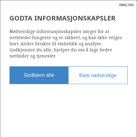
NORDØST FRIGG
ENGLISH
Søk
N
P
MENY
FULLA
LILLE-FRIGG
GODTA INFORMASJONSKAPSLER
FRIGG
Ordlist
Energik
ØST FRIGG
16/1-EA-4 H
Nødvendige informasjonskapsler sørger for at
HUGIN
nettstedet fungerer og er sikkert, og kan ikke velges
bort. Andre brukes til statistikk og analyse.
Godkjenner du alle, hjelper du oss å lage bedre
SKOGUL
nettsider og tjenester.
HUGIN SATELLITT
Lisens
FRØY
VALE
167
Godkjenn alle
Bare nødvendige
VILJE
Startdato
ATLA
19.07.2025
TYRVING
Status
HEIMDAL
SKIRNE
DRILLING
ALVHEIM
Fasilitet
VOLUND
DEEPSEA NORDKAPP
JOTUN
Operatør: