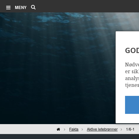
Søk
MENY
GO
Nødve
er sik
analy
tjenes
Hjem
Fakta
Aktive letebrønner
1/6-1