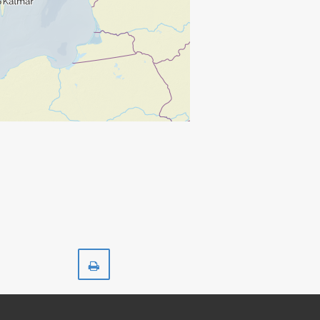
Skriv
ut