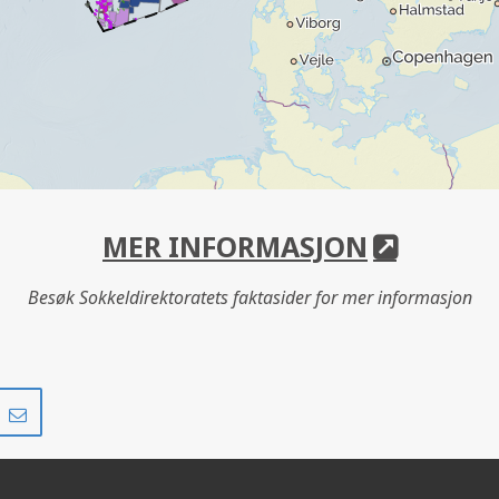
MER INFORMASJON
Besøk Sokkeldirektoratets faktasider for mer informasjon
Del
Del
på
i
r
LinkedIn
e-
post