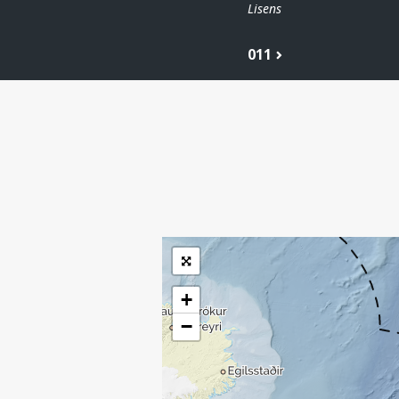
Lisens
011
| ©
Leaflet
|
Kartverket
Inneholder data
under norsk lisens
for offentlige data
(
)
NLOD
tilgjengeliggjort av
Sokkeldirektoratet
+
−