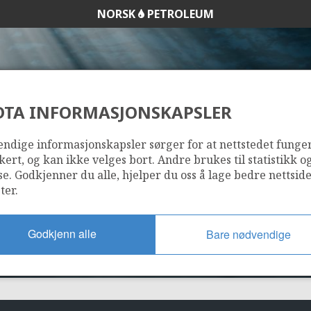
NORSK
PETROLEUM
DTA INFORMASJONSKAPSLER
1/6-1
ndige informasjonskapsler sørger for at nettstedet funge
kert, og kan ikke velges bort. Andre brukes til statistikk o
se. Godkjenner du alle, hjelper du oss å lage bedre nettsid
ter.
Godkjenn alle
Bare nødvendige