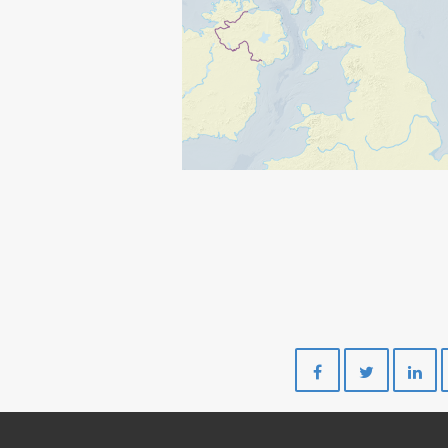
Del
Del
på
på
Facebook
Twitte