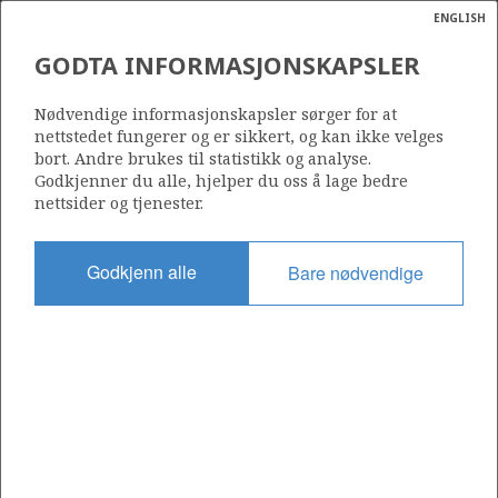
ENGLISH
Søk
N
P
MENY
GODTA INFORMASJONSKAPSLER
Ordlist
Energik
16/2-13 A
Nødvendige informasjonskapsler sørger for at
nettstedet fungerer og er sikkert, og kan ikke velges
bort. Andre brukes til statistikk og analyse.
Godkjenner du alle, hjelper du oss å lage bedre
nettsider og tjenester.
Lisens
501
Godkjenn alle
Bare nødvendige
Startdato
30.08.2012
Status
P&A
Fasilitet
TRANSOCEAN ARCTIC
Operatør: