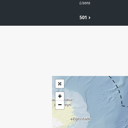
Lisens
501
| ©
Leaflet
|
Kartverket
Inneholder data
under norsk lisens
for offentlige data
(
)
NLOD
tilgjengeliggjort av
Sokkeldirektoratet
+
−