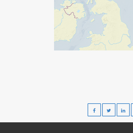
Del
Del
på
på
Facebook
Twitte