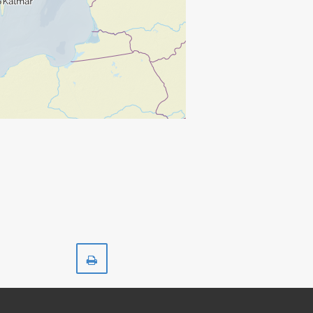
Skriv
ut