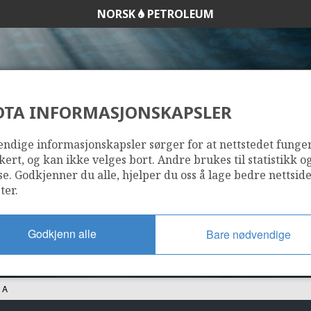
NORSK
PETROLEUM
DTA INFORMASJONSKAPSLER
16/2-16 A
ndige informasjonskapsler sørger for at nettstedet funge
kert, og kan ikke velges bort. Andre brukes til statistikk o
se. Godkjenner du alle, hjelper du oss å lage bedre nettsid
ter.
Godkjenn alle
Bare nødvendige
 A