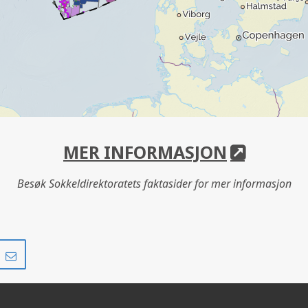
MER INFORMASJON
Besøk Sokkeldirektoratets faktasider for mer informasjon
Del
Del
på
i
r
LinkedIn
e-
post