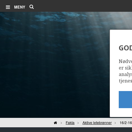
Søk
MENY
GO
Nødve
er sik
analy
tjenes
Hjem
Fakta
Aktive letebrønner
16/2-16