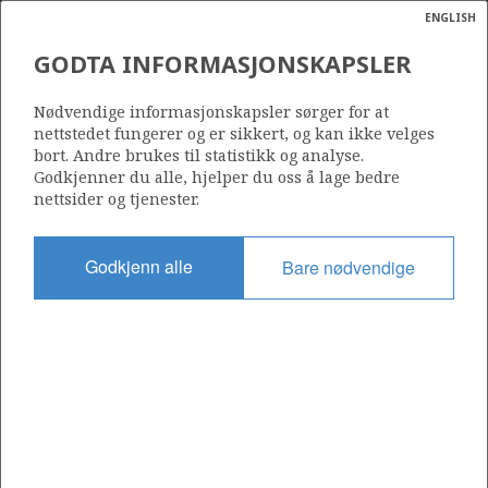
ENGLISH
Søk
N
P
MENY
GODTA INFORMASJONSKAPSLER
Ordlist
Energik
16/2-6
Nødvendige informasjonskapsler sørger for at
nettstedet fungerer og er sikkert, og kan ikke velges
bort. Andre brukes til statistikk og analyse.
Godkjenner du alle, hjelper du oss å lage bedre
nettsider og tjenester.
Lisens
501
Godkjenn alle
Bare nødvendige
Startdato
20.07.2010
Status
P&A
Fasilitet
TRANSOCEAN WINNER
Operatør: