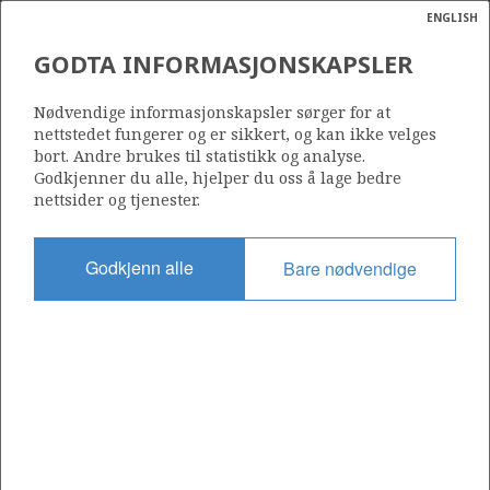
ENGLISH
Søk
N
P
MENY
GODTA INFORMASJONSKAPSLER
Ordlist
Energik
16/3-4
Nødvendige informasjonskapsler sørger for at
nettstedet fungerer og er sikkert, og kan ikke velges
bort. Andre brukes til statistikk og analyse.
Godkjenner du alle, hjelper du oss å lage bedre
nettsider og tjenester.
Lisens
501
Godkjenn alle
Bare nødvendige
Startdato
16.05.2011
Status
P&A
Fasilitet
BREDFORD DOLPHIN
Operatør: