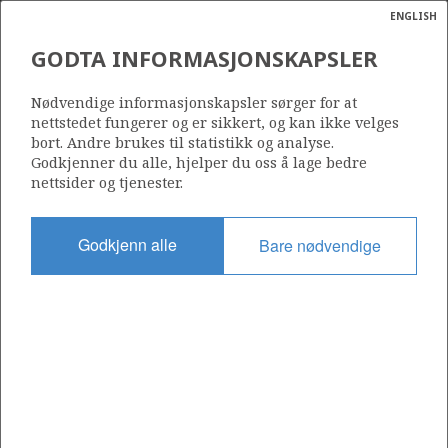
ENGLISH
Søk
N
P
MENY
GODTA INFORMASJONSKAPSLER
Ordlist
Energik
16/3-8 S
Nødvendige informasjonskapsler sørger for at
nettstedet fungerer og er sikkert, og kan ikke velges
bort. Andre brukes til statistikk og analyse.
Godkjenner du alle, hjelper du oss å lage bedre
nettsider og tjenester.
Lisens
501
Godkjenn alle
Bare nødvendige
Startdato
01.01.2014
Status
P&A
Fasilitet
BREDFORD DOLPHIN
Operatør: