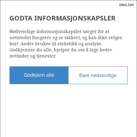
ENGLISH
Søk
N
P
MENY
GODTA INFORMASJONSKAPSLER
Ordlist
Energik
24/9-12 A
Nødvendige informasjonskapsler sørger for at
nettstedet fungerer og er sikkert, og kan ikke velges
bort. Andre brukes til statistikk og analyse.
Godkjenner du alle, hjelper du oss å lage bedre
nettsider og tjenester.
Lisens
340
Godkjenn alle
Bare nødvendige
Startdato
09.02.2018
Status
P&A
Fasilitet
TRANSOCEAN ARCTIC
Operatør: