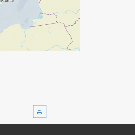
Skriv
ut