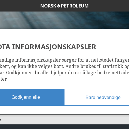
NORSK
PETROLEUM
DTA INFORMASJONSKAPSLER
24/9-7 A
ndige informasjonskapsler sørger for at nettstedet funge
kert, og kan ikke velges bort. Andre brukes til statistikk o
se. Godkjenner du alle, hjelper du oss å lage bedre nettsid
ter.
Godkjenn alle
Bare nødvendige
A