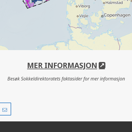
MER INFORMASJON
Besøk Sokkeldirektoratets faktasider for mer informasjon
Del
Del
på
i
r
LinkedIn
e-
post