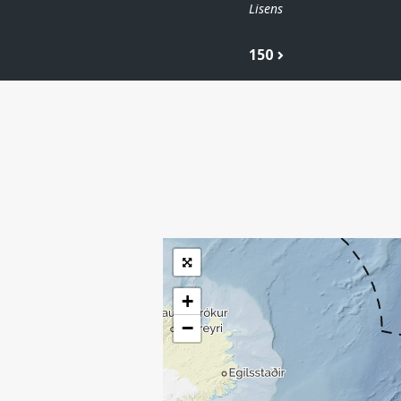
Lisens
150
| ©
Leaflet
|
Kartverket
Inneholder data
under norsk lisens
for offentlige data
(
)
NLOD
tilgjengeliggjort av
Sokkeldirektoratet
+
−