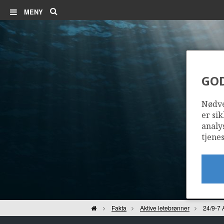
Søk
MENY
GO
Nødve
er sik
analy
tjenes
Hjem
Fakta
Aktive letebrønner
24/9-7 