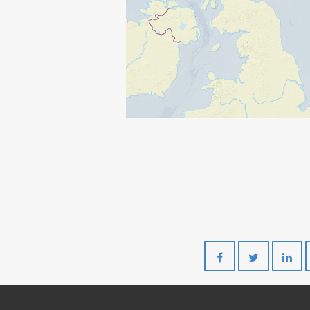
Del
Del
på
på
Facebook
Twitte