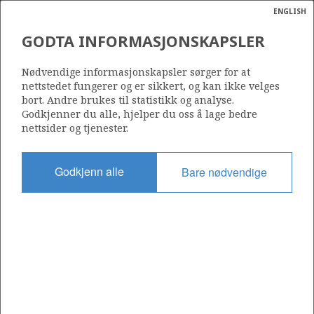
ENGLISH
Søk
N
P
MENY
GODTA INFORMASJONSKAPSLER
Ordlist
Energik
150
Nødvendige informasjonskapsler sørger for at
nettstedet fungerer og er sikkert, og kan ikke velges
bort. Andre brukes til statistikk og analyse.
Godkjenner du alle, hjelper du oss å lage bedre
nettsider og tjenester.
Område
NORDSJØEN
Godkjenn alle
Bare nødvendige
Tildelt dato
08.07.1988
Gyldig til
02.02.2032
Gjeldende fase
PRODUCTION EXTENDED
Tildelingsrunde: