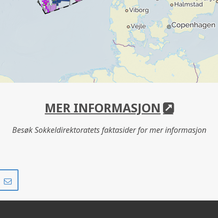
MER INFORMASJON
Besøk Sokkeldirektoratets faktasider for mer informasjon
Del
Del
på
i
r
LinkedIn
e-
post