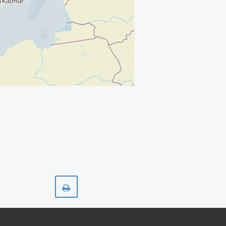
Skriv
ut