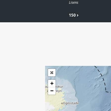
Lisens
150
| ©
Leaflet
|
Kartverket
Inneholder data
under norsk lisens
for offentlige data
(
)
NLOD
tilgjengeliggjort av
Sokkeldirektoratet
+
−