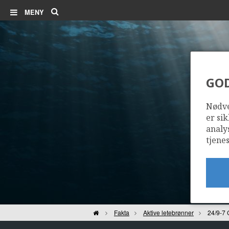
Søk
MENY
GO
Nødve
er sik
analy
tjenes
Hjem
Fakta
Aktive letebrønner
24/9-7 