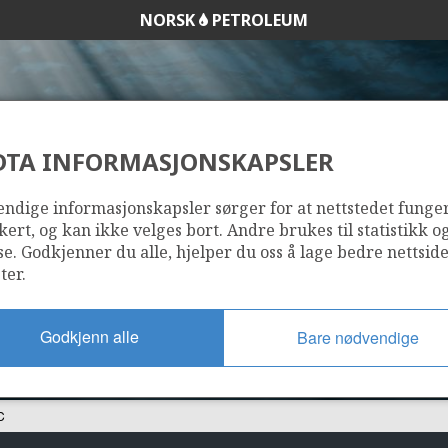
NORSK
PETROLEUM
DTA INFORMASJONSKAPSLER
24/9-7 C
ndige informasjonskapsler sørger for at nettstedet funge
kert, og kan ikke velges bort. Andre brukes til statistikk o
se. Godkjenner du alle, hjelper du oss å lage bedre nettsid
ter.
Godkjenn alle
Bare nødvendige
C