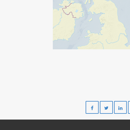
Del
Del
på
på
Facebook
Twitte