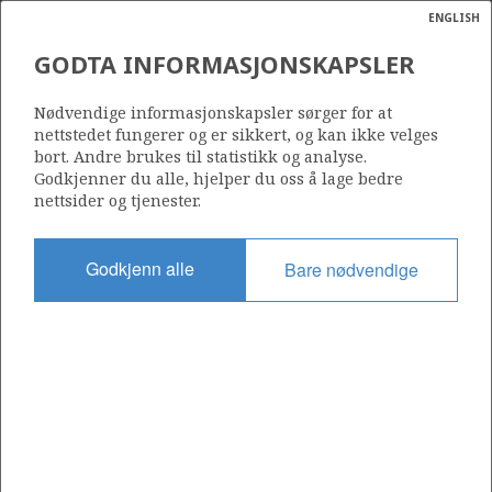
ENGLISH
Søk
N
P
MENY
GODTA INFORMASJONSKAPSLER
Ordlist
Energik
25/4-12 S
Nødvendige informasjonskapsler sørger for at
nettstedet fungerer og er sikkert, og kan ikke velges
bort. Andre brukes til statistikk og analyse.
Godkjenner du alle, hjelper du oss å lage bedre
nettsider og tjenester.
Lisens
203
Godkjenn alle
Bare nødvendige
Startdato
03.06.2018
Status
JUNKED
Fasilitet
DEEPSEA STAVANGER
Operatør: