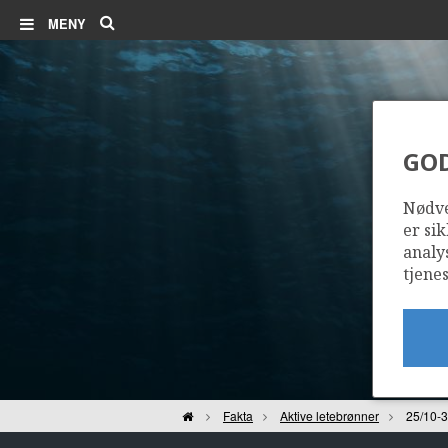
Søk
MENY
GO
Nødve
er sik
analy
tjenes
Hjem
Fakta
Aktive letebrønner
25/10-3