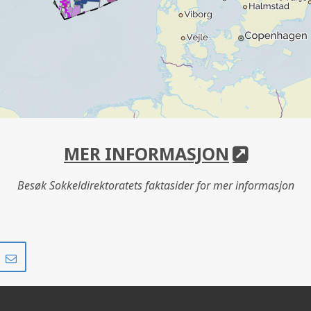
MER INFORMASJON
Besøk Sokkeldirektoratets faktasider for mer informasjon
Del
Del
på
i
r
LinkedIn
e-
post