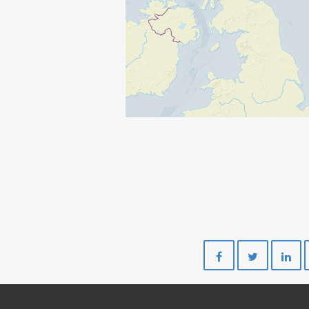
Del
Del
på
på
Facebook
Twitte