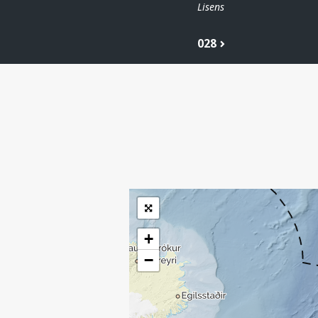
Lisens
028
| ©
Leaflet
|
Kartverket
Inneholder data
under norsk lisens
for offentlige data
(
)
NLOD
tilgjengeliggjort av
Sokkeldirektoratet
+
−