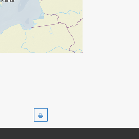
Skriv
ut