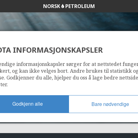
NORSK
PETROLEUM
DTA INFORMASJONSKAPSLER
25/10-3
ndige informasjonskapsler sørger for at nettstedet funge
kert, og kan ikke velges bort. Andre brukes til statistikk o
se. Godkjenner du alle, hjelper du oss å lage bedre nettsid
ter.
Godkjenn alle
Bare nødvendige