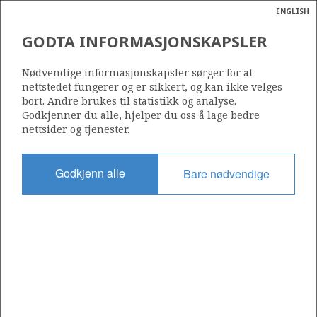
ENGLISH
Søk
N
P
MENY
GODTA INFORMASJONSKAPSLER
Ordlist
Energik
25/10-8 A
Nødvendige informasjonskapsler sørger for at
nettstedet fungerer og er sikkert, og kan ikke velges
bort. Andre brukes til statistikk og analyse.
Godkjenner du alle, hjelper du oss å lage bedre
nettsider og tjenester.
Lisens
028 P
Godkjenn alle
Bare nødvendige
Startdato
08.04.1997
Status
P&A
Fasilitet
DEEPSEA TRYM
Operatør: